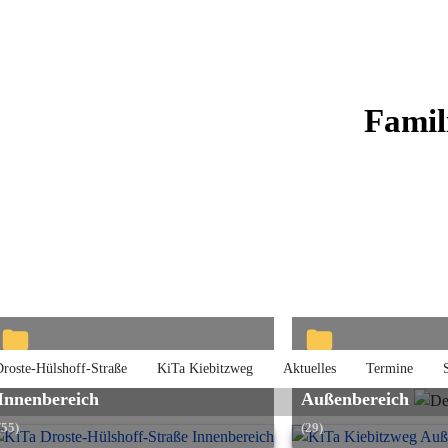
Famil
roste-Hülshoff-Straße
KiTa Kiebitzweg
Aktuelles
Termine
Droste-Hülshoff-Straße
KiTa Kiebitzweg
Innenbereich
Außenbereich
(55)
(29)