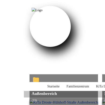
Startseite
Familienzentrum
KiTa D
KiTa Droste-Hülshoff-Straße
KiTa 
Außenbereich
Sprache auswählen
(23)